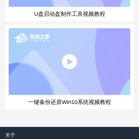
U盘启动盘制作工具视频教程
一键备份还原Win10系统视频教程
关于