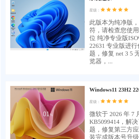
星级：
此版本为纯净版，
符，请检查您使用的安
位 纯净专业版ISO镜
22631 专业
题，修复 net 3
览器，...
Windows11 23H2 2
星级：
微软于 ‌2026 年 7
KB5099414，
题，修复第三方应
装完成版本号升级到 2