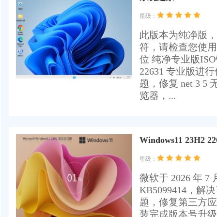
星级：
此版本为纯净版，
符，请检查您使用的安
位 纯净专业版ISO镜
22631 专业
题，修复 net 3
览器，...
Windows11 23H2 2
星级：
微软于 ‌2026 年 7
KB5099414，
题，修复第三方应
装完成版本号升级到 2